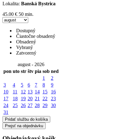
Lokalita:
Banská Bystrica
45.00 €
50 min.
Dostupný
Čiastočne obsadený
Obsadený
Vybraný
Zatvorený
august - 2026
pon
uto
str
štv
pia
sob
ned
1
2
3
4
5
6
7
8
9
10
11
12
13
14
15
16
17
18
19
20
21
22
23
24
25
26
27
28
29
30
31
Pridať službu do košíka
Prejsť na objednávku
Objednávkový košík